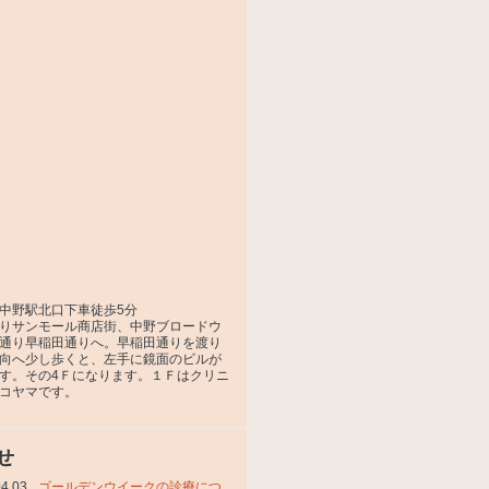
中野駅北口下車徒歩5分
りサンモール商店街、中野ブロードウ
通り早稲田通りへ。早稲田通りを渡り
向へ少し歩くと、左手に鏡面のビルが
す。その4Ｆになります。１Ｆはクリニ
コヤマです。
せ
04.03
ゴールデンウイークの診療につ