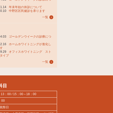
11.14
年末年始の休診について
10.10
中野区区民健診を承ります
一覧
04.03
ゴールデンウイークの診療につ
02.16
ホームホワイトニングが進化し
す
09.29
オフィスホワイトニング スト
タイプ
一覧
科目
3：00 / 15：00～18：00
：00
祝祭日