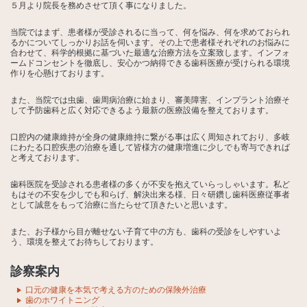
５月より院長を務めさせて頂く事になりました。
当院ではまず、患者様が受診されるに当って、何を悩み、何を求めておられ
るかについてしっかりお話を伺います。その上で患者様それぞれのお悩みに
合わせて、科学的根拠に基づいた最適な治療方法を立案致します。インフォ
ームドコンセントを徹底し、安心かつ納得できる歯科医療が受けられる環境
作りを心懸けております。
また、当院では虫歯、歯周病治療に始まり、審美障害、インプラント治療そ
して予防歯科と広く対応できるよう最新の医療設備を整えております。
口腔内の健康維持が全身の健康維持に繋がる事は広く周知されており、多岐
にわたる口腔疾患の治療を通して皆様方の健康増進に少しでも寄与できれば
と考えております。
歯科医院を受診される患者様の多くが不安を抱えていらっしゃいます。私ど
もはその不安を少しでも和らげ、解決出来る様、日々研鑽し歯科医療従事者
として誠意をもって治療に当たらせて頂きたいと思います。
また、お子様から目が離せない子育て中の方も、歯科の受診をしやすいよ
う、環境を整えてお待ちしております。
診察案内
口元の健康を本気で考える方のための保険外治療
歯のホワイトニング