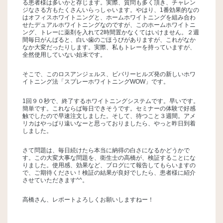
る患者様は多いかと存じます。実際、質問も多く頂き、チャレン
ジなさる方もたくさんいらっしゃいます。やはり、1番効果的なの
はオフィスホワイトニングと、ホームホワイトニングを組み合わ
せたデュアルホワイトニングなのですが、このホームホワイトニ
ング、トレーに薬剤を入れて2時間置かなくてはいけません。２週
間毎日がんばると、白い歯のごほうびがありますが、これがなか
なか大変だったりします。実際、私もトレーを持っていますが、
全然使用していない始末です。
そこで、このロスアンジェルス、ビバリーヒルズ発の新しいホワ
イトニング法「スプレーホワイトニングWOW」です。
1回９０秒で、終了するホワイトニングシステムです。早いです。
簡単です。これならば毎日できそうです。セミナーの体験で好感
触でしたので早速注文しました。そして、待つこと３週間。アメ
リカはやっぱり遠いなーと思っておりましたら、やっと昨日到着
しました。
さて問題は、毎日続けたら本当に納得の白さになるかどうかで
す。この大変大事な問題を、衛生士の高橋が、検証することにな
りました。使用感、効果など、ブログにて報告してもらいますの
で、ご期待ください！検証の結果が良好でしたら、患者様に紹介
させていただきます^^。
高橋さん、レポートよろしくお願いしますねー！