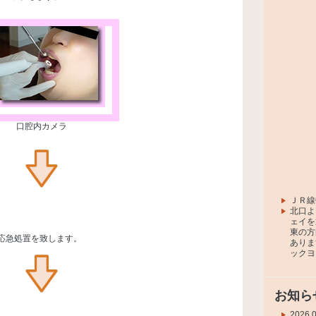
口腔内カメラ
ＪＲ線
北口よ
ェイを
東の方
応急処置を致します。
ありま
ックヨ
お知ら
2026.