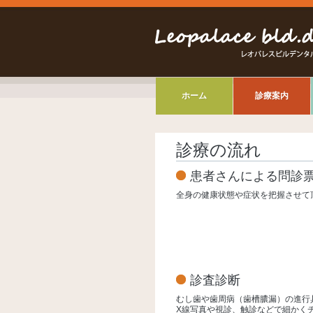
ホーム
診療案内
診療の流れ
患者さんによる問診
全身の健康状態や症状を把握させて
診査診断
むし歯や歯周病（歯槽膿漏）の進行
X線写真や視診、触診などで細かく