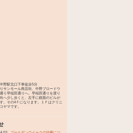
中野駅北口下車徒歩5分
りサンモール商店街、中野ブロードウ
通り早稲田通りへ。早稲田通りを渡り
向へ少し歩くと、左手に鏡面のビルが
す。その4Ｆになります。１Ｆはクリニ
コヤマです。
せ
04.03
ゴールデンウイークの診療につ