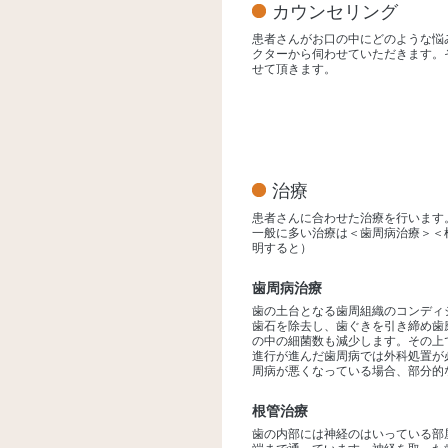
カウンセリング
患者さんがお口の中にどのような悩
クターから伺わせていただきます。
せて頂きます。
治療
患者さんに合わせた治療を行います
一般に多い治療は＜歯周病治療＞＜
明すると）
歯周病治療
歯の土台となる歯周組織のコンディ
歯石を除去し、歯ぐきを引き締め歯
の中の細菌数も減少します。その上
進行が進んだ歯周病では外科処置が
周病が悪くなっている場合、部分的
根管治療
歯の内部には神経のはいっている部