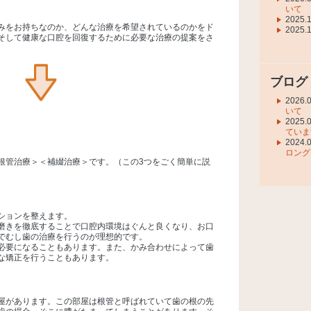
いて
2025.
みをお持ちなのか、どんな治療を希望されているのかをド
2025.
そして健康な口腔を回復するために必要な治療の提案をさ
ブログ
2026.
いて
2025.
ていま
2024.
。
ロング
根管治療＞＜補綴治療＞です。（この3つをごく簡単に説
ションを整えます。
磨きを徹底することで口腔内環境はぐんと良くなり、お口
でむし歯の治療を行うのが理想的です。
必要になることもあります。また、かみ合わせによって歯
な矯正を行うこともあります。
屋があります。この部屋は根管と呼ばれていて歯の根の先